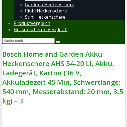
Gardena Heckenschere
Riobi Heckenschere
Stihl Heckenschere
Produktvergleich
Heckenscheren Vergleich
Bosch Home and Garden Akku-
Heckenschere AHS 54-20 LI, Akku,
Ladegerät, Karton (36 V,
Akkuladezeit 45 Min, Schwertlänge:
540 mm, Messerabstand: 20 mm, 3,5
kg) – 3