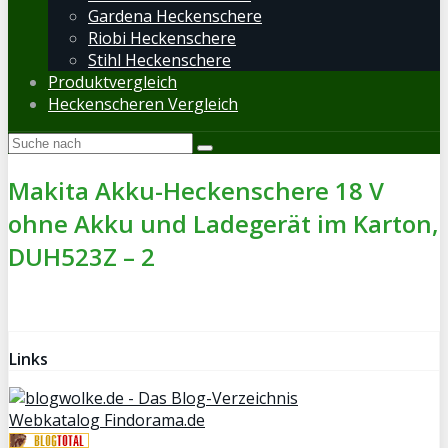
Gardena Heckenschere
Riobi Heckenschere
Stihl Heckenschere
Produktvergleich
Heckenscheren Vergleich
Makita Akku-Heckenschere 18 V
ohne Akku und Ladegerät im Karton,
DUH523Z – 2
Links
Webkatalog Findorama.de