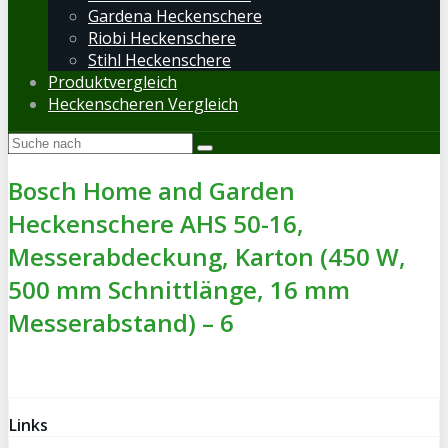
Gardena Heckenschere
Riobi Heckenschere
Stihl Heckenschere
Produktvergleich
Heckenscheren Vergleich
Bosch Home and Garden
Heckenschere AHS 50-16,
Messerabdeckung, Karton (450 W,
500 mm Schnittlänge, 16 mm
Messerabstand) – 6
Links