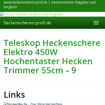
Skip
www.heckenscheren-profi.de | Heckenscheren Ratgeber und
to
Vergleich
main
content
heckenscheren-profi.de
Toggl
navig
Teleskop Heckenschere
Elektro 450W
Hochentaster Hecken
Trimmer 55cm – 9
Links