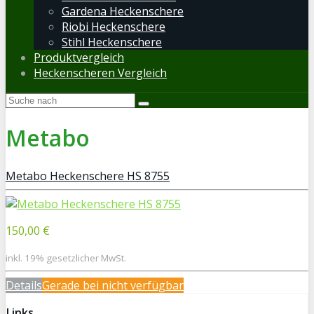
Gardena Heckenschere
Riobi Heckenschere
Stihl Heckenschere
Produktvergleich
Heckenscheren Vergleich
Metabo
Metabo Heckenschere HS 8755
150,00 €
inkl. 19% gesetzlicher MwSt.
Details
Gerade bei
nicht verfügbar
Links