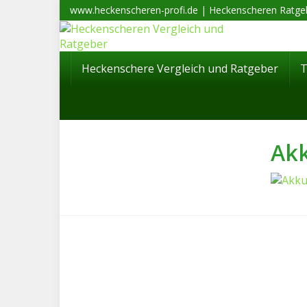
Skip
www.heckenscheren-profi.de | Heckenscheren Ratgeb
to
main
content
Heckenschere Vergleich und Ratgeber
Akk