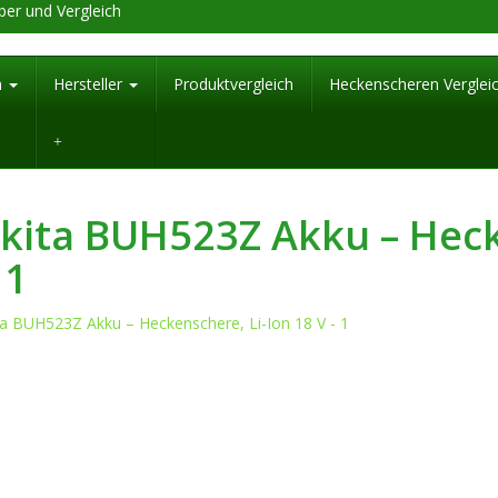
er und Vergleich
n
Hersteller
Produktvergleich
Heckenscheren Verglei
kita BUH523Z Akku – Hecke
 1