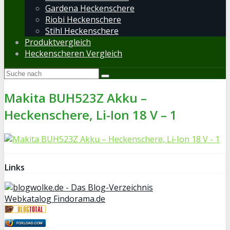
Gardena Heckenschere
Riobi Heckenschere
Stihl Heckenschere
Produktvergleich
Heckenscheren Vergleich
Makita BUH523Z Akku –
Heckenschere, Li-Ion 18 V – 1
Links
Webkatalog Findorama.de
FOXLOAD.COM