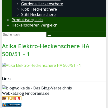
Gardena Heckenschere
Riobi Heckenschere
Stihl Heckenschere
Produktvergleich
Heckenscheren Vergleich
Atika Elektro-Heckenschere HA
500/51 – 1
Links
Webkatalog Findorama.de
FOXLOAD.COM