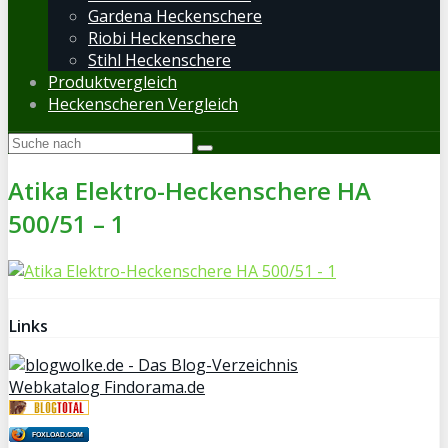
Gardena Heckenschere
Riobi Heckenschere
Stihl Heckenschere
Produktvergleich
Heckenscheren Vergleich
Atika Elektro-Heckenschere HA
500/51 – 1
Links
Webkatalog Findorama.de
FOXLOAD.COM