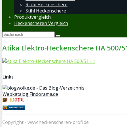
Riobi Heckenschere
Stihl Heckenschere
Produktvergleich
Heckenscheren Vergleich
Atika Elektro-Heckenschere HA 500/51
Links
Webkatalog Findorama.de
FOXLOAD.COM
Copyright - www.heckenscheren-profi.de