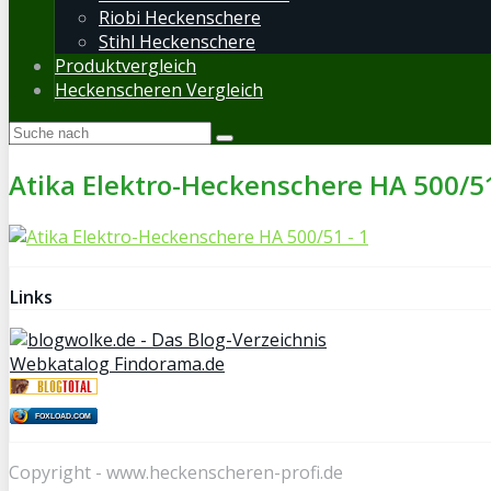
Riobi Heckenschere
Stihl Heckenschere
Produktvergleich
Heckenscheren Vergleich
Atika Elektro-Heckenschere HA 500/51
Links
Webkatalog Findorama.de
FOXLOAD.COM
Copyright - www.heckenscheren-profi.de