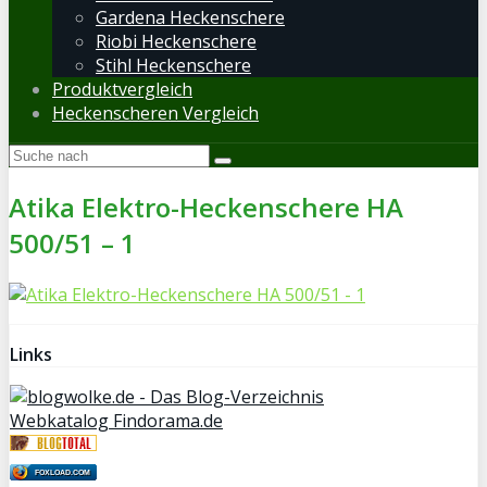
Gardena Heckenschere
Riobi Heckenschere
Stihl Heckenschere
Produktvergleich
Heckenscheren Vergleich
Atika Elektro-Heckenschere HA
500/51 – 1
Links
Webkatalog Findorama.de
FOXLOAD.COM