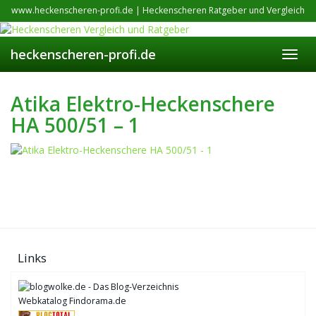
Skip
www.heckenscheren-profi.de | Heckenscheren Ratgeber und Vergleich
to
main
content
heckenscheren-profi.de
Toggl
navig
Atika Elektro-Heckenschere
HA 500/51 – 1
Links
Webkatalog Findorama.de