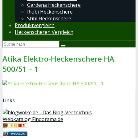
Gardena Heckenschere
Riobi Heckenschere
Stihl Heckenschere
Produktvergleich
Heckenscheren Vergleich
Atika Elektro-Heckenschere HA
500/51 – 1
Links
Webkatalog Findorama.de
FOXLOAD.COM