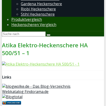
Gardena Heckenschere
Riobi Heckenschere
Stihl Heckenschere
Produktvergleich
Heckenscheren Vergleich
Atika Elektro-Heckenschere HA
500/51 – 1
Links
Webkatalog Findorama.de
FOXLOAD.COM