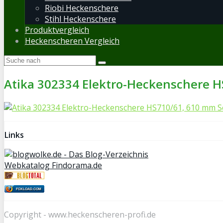
Riobi Heckenschere
Stihl Heckenschere
Produktvergleich
Heckenscheren Vergleich
Atika 302334 Elektro-Heckenschere H
Links
Webkatalog Findorama.de
FOXLOAD.COM
Copyright - www.heckenscheren-profi.de