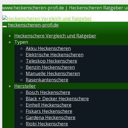
Skip
www.heckenscheren-profi.de | Heckenscheren Ratgeber u
to
main
heckenscheren-profi.de
content
Toggle
navigation
Heckenschere Vergleich und Ratgeber
Typen
Akku Heckenscheren
Elektrische Heckenscheren
Teleskop Heckenschere
Benzin Heckenscheren
Manuelle Heckenscheren
Rasenkantenschere
Hersteller
Bosch Heckenschere
Black + Decker Heckenschere
Einhell Heckenschere
Fiskars Heckenschere
Gardena Heckenschere
Riobi Heckenschere