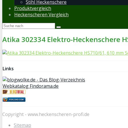
Stihl Heckenschere
Produktvergleich
Heckenscheren Vergleich
Atika 302334 Elektro-Heckenschere H
Links
Webkatalog Findorama.de
FOXLOAD.COM
Copyright - www.heckenscheren-profi.de
Sitemap