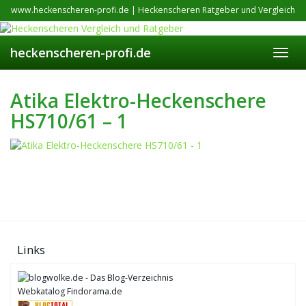
Skip
www.heckenscheren-profi.de | Heckenscheren Ratgeber und Vergleich
to
main
content
heckenscheren-profi.de
Toggl
navig
Atika Elektro-Heckenschere
HS710/61 – 1
Links
Webkatalog Findorama.de