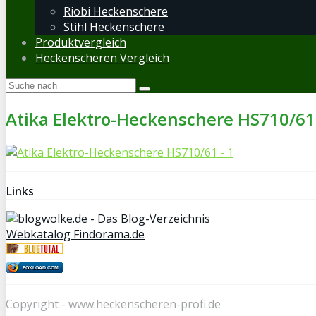
Riobi Heckenschere
Stihl Heckenschere
Produktvergleich
Heckenscheren Vergleich
Atika Elektro-Heckenschere HS710/61
Links
Webkatalog Findorama.de
FOXLOAD.COM
Copyright - www.heckenscheren-profi.de