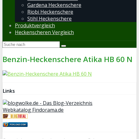
Gardena Heckenschere
Riobi Heckenschere
Stihl Heckenschere
Produktvergleich
Heckenscheren Vergleich
Benzin-Heckenschere Atika HB 60 N
Links
Webkatalog Findorama.de
FOXLOAD.COM