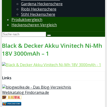
Gardena Heckenschere
Riobi Heckenschere
Stihl Heckenschere
Produktvergleich
Heckenscheren Vergleich
Black & Decker Akku Vinitech Ni-Mh
18V 3000mAh – 1
Links
Webkatalog Findorama.de
FOXLOAD.COM