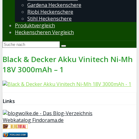
Gardena Heckenschere
Riobi Heckenschere
Stihl Heckenschere
Produktvergleich
Heckenscheren Vergleich
Black & Decker Akku Vinitech Ni-Mh
18V 3000mAh – 1
Links
Webkatalog Findorama.de
FOXLOAD.COM