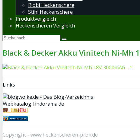
Riobi Heckenschere
Stihl Heckenschere
Produktvergleich
Heckenscheren Vergleich
Black & Decker Akku Vinitech Ni-Mh 
Links
Webkatalog Findorama.de
FOXLOAD.COM
Copyright - www.heckenscheren-profi.de