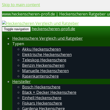
Skip to main content
www.heckenscheren-profi.de | Heckenscheren Ratgeber u
heckenscheren-profi.de
Toggle navigation
Heckenschere Vergleich und Ratgeber
Typen
Akku Heckenscheren
Elektrische Heckenscheren
Teleskop Heckenschere
Benzin Heckenscheren
Manuelle Heckenscheren
Rasenkantenschere
Hersteller
Bosch Heckenschere
Black + Decker Heckenschere
Einhell Heckenschere
Fiskars Heckenschere
Gardena Heckenschere