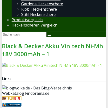
Gardena Heckenschere
Riobi Heckenschere
Stihl Heckenschere
Produktvergleich
Heckenscheren Vergleich
Black & Decker Akku Vinitech Ni-Mh
18V 3000mAh – 1
Links
Webkatalog Findorama.de
FOXLOAD.COM