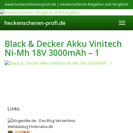
Skip
www.heckenscheren-profi.de | Heckenscheren Ratgeber und Vergleich
to
main
content
heckenscheren-profi.de
Toggl
navig
Black & Decker Akku Vinitech
Ni-Mh 18V 3000mAh – 1
Links
Webkatalog Findorama.de