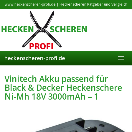
Skip
www.heckenscheren-profi.de | Heckenscheren Ratgeber und Vergleich
to
main
content
heckenscheren-profi.de
Toggl
navig
Vinitech Akku passend für
Black & Decker Heckenschere
Ni-Mh 18V 3000mAh – 1