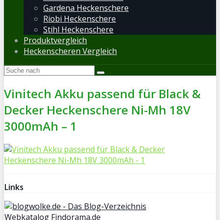
Gardena Heckenschere
Riobi Heckenschere
Stihl Heckenschere
Produktvergleich
Heckenscheren Vergleich
Vinitech Akku passend für Black &
Decker Heckenschere Ni-Mh 18V
3000mAh – 1
Links
Webkatalog Findorama.de