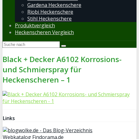
Gardena Heckenschere
Riobi Heckenschere
Stihl Heckenschere
Produktvergleich
Heckenscheren Vergleich
Black + Decker A6102 Korrosions-
und Schmierspray für
Heckenscheren – 1
Links
Webkatalog Findorama.de