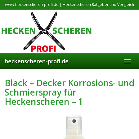
Skip
www.heckenscheren-profi.de | Heckenscheren Ratgeber und Vergleich
to
main
content
heckenscheren-profi.de
Toggl
navig
Black + Decker Korrosions- und
Schmierspray für
Heckenscheren – 1