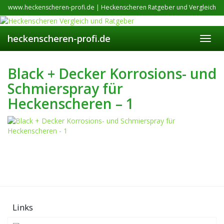
Skip
www.heckenscheren-profi.de | Heckenscheren Ratgeber und Vergleich
to
main
content
heckenscheren-profi.de
Toggl
navig
Black + Decker Korrosions- und
Schmierspray für
Heckenscheren – 1
Links