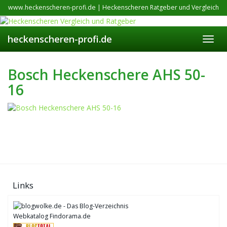
Skip
www.heckenscheren-profi.de | Heckenscheren Ratgeber und Vergleich
to
main
content
heckenscheren-profi.de
Toggl
navig
Bosch Heckenschere AHS 50-
16
Links
Webkatalog Findorama.de