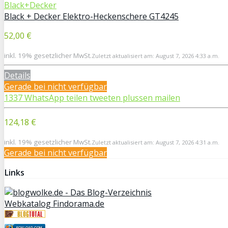
Black+Decker
Black + Decker Elektro-Heckenschere GT4245
52,00 €
inkl. 19% gesetzlicher MwSt.
Zuletzt aktualisiert am: August 7, 2026 4:33 a.m.
Details
Gerade bei
nicht verfügbar
1337
WhatsApp
teilen
tweeten
plussen
mailen
124,18 €
inkl. 19% gesetzlicher MwSt.
Zuletzt aktualisiert am: August 7, 2026 4:31 a.m.
Gerade bei
nicht verfügbar
Links
Webkatalog Findorama.de
FOXLOAD.COM