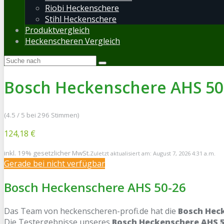
Riobi Heckenschere
Stihl Heckenschere
Produktvergleich
Heckenscheren Vergleich
Bosch Heckenschere AHS 50
(4.5 / 5 bei 296 Stimmen)
124,18 €
inkl. 19% gesetzlicher MwSt.
Zuletzt aktualisiert am: August 7, 2026 4:31 a.m.
Gerade bei
nicht verfügbar
Bosch Heckenschere AHS 50-26
Das Team von heckenscheren-profi.de hat die
Bosch Hec
Die Testergebnisse unseres
Bosch Heckenschere AHS 5