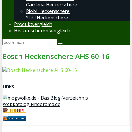
Gardena Heckenschere
Riobi Heckenschere
Stihl Heckenschere
Produktvergleich
Heckenscheren Vergleich
Bosch Heckenschere AHS 60-16
Links
Webkatalog Findorama.de
FOXLOAD.COM