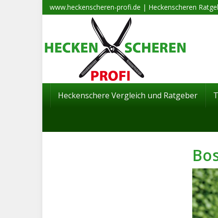
Skip
www.heckenscheren-profi.de | Heckenscheren Ratgeb
to
main
content
Heckenschere Vergleich und Ratgeber
Bos