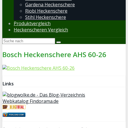
Gardena Heckenschere
Riobi Heckenschere
Stihl Heckenschere
Produktvergleich
Heckenscheren Vergleich
Bosch Heckenschere AHS 60-26
Links
Webkatalog Findorama.de
FOXLOAD.COM