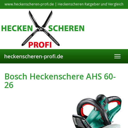
Skip
www.heckenscheren-profi.de | Heckenscheren Ratgeber und Vergleich
to
main
content
heckenscheren-profi.de
Toggl
navig
Bosch Heckenschere AHS 60-
26