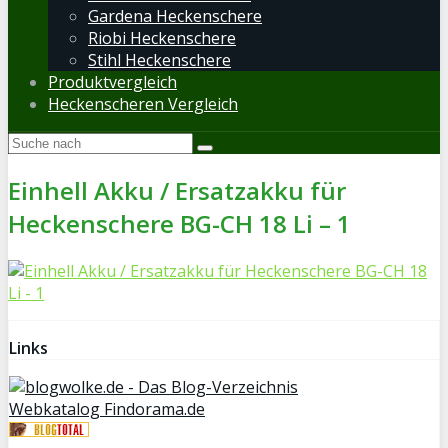
Gardena Heckenschere
Riobi Heckenschere
Stihl Heckenschere
Produktvergleich
Heckenscheren Vergleich
Einhell Akku / Ersatzakku für
Heckenschere BG-CH 18 Li – 1
Links
Webkatalog Findorama.de