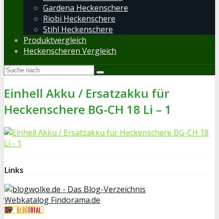
Gardena Heckenschere
Riobi Heckenschere
Stihl Heckenschere
Produktvergleich
Heckenscheren Vergleich
Einhell Akku / Ersatzakku für
Heckenschere BG-CH 18 Li – 1
Links
Webkatalog Findorama.de