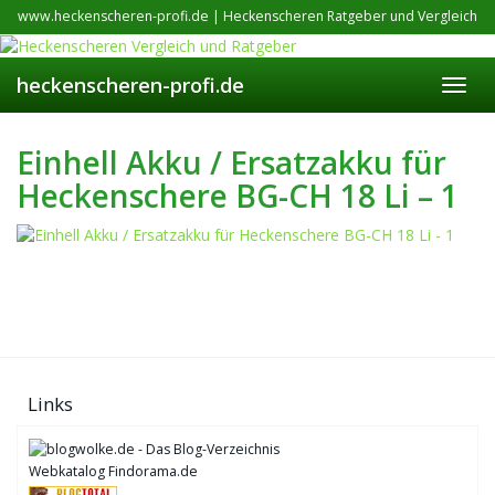
Skip
www.heckenscheren-profi.de | Heckenscheren Ratgeber und Vergleich
to
main
content
heckenscheren-profi.de
Toggl
navig
Einhell Akku / Ersatzakku für
Heckenschere BG-CH 18 Li – 1
Links
Webkatalog Findorama.de