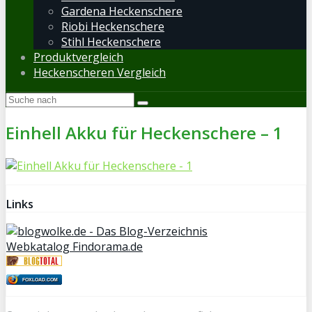
Gardena Heckenschere
Riobi Heckenschere
Stihl Heckenschere
Produktvergleich
Heckenscheren Vergleich
Einhell Akku für Heckenschere – 1
Links
Webkatalog Findorama.de
FOXLOAD.COM