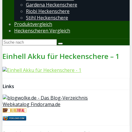
Gardena Heckenschere
Riobi Heckenschere
Stihl Heckenschere
Produktvergleich
Heckenscheren Vergleich
Einhell Akku für Heckenschere – 1
Links
Webkatalog Findorama.de
FOXLOAD.COM