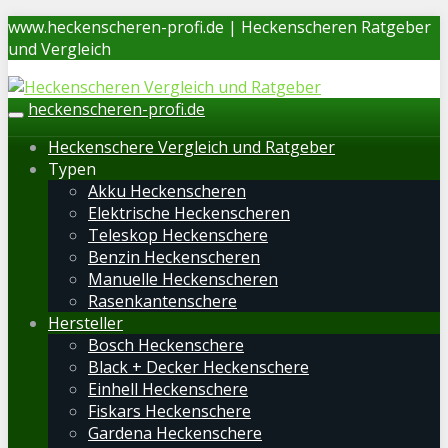
Skip
www.heckenscheren-profi.de | Heckenscheren Ratgeber
to
und Vergleich
main
content
heckenscheren-profi.de
Toggle
navigation
Heckenschere Vergleich und Ratgeber
Typen
Akku Heckenscheren
Elektrische Heckenscheren
Teleskop Heckenschere
Benzin Heckenscheren
Manuelle Heckenscheren
Rasenkantenschere
Hersteller
Bosch Heckenschere
Black + Decker Heckenschere
Einhell Heckenschere
Fiskars Heckenschere
Gardena Heckenschere