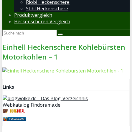
Riobi Heckenschere
Stihl Heckenschere
Produktvergleich
Heckenscheren Vergleich
Einhell Heckenschere Kohlebürsten
Motorkohlen – 1
Links
Webkatalog Findorama.de
FOXLOAD.COM