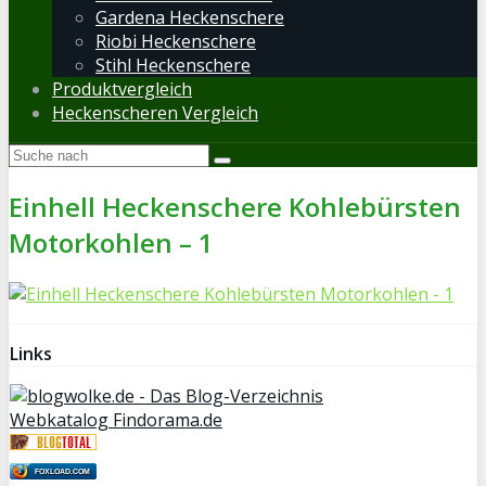
Gardena Heckenschere
Riobi Heckenschere
Stihl Heckenschere
Produktvergleich
Heckenscheren Vergleich
Einhell Heckenschere Kohlebürsten
Motorkohlen – 1
Links
Webkatalog Findorama.de
FOXLOAD.COM