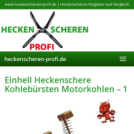
Skip
www.heckenscheren-profi.de | Heckenscheren Ratgeber und Vergleich
to
main
content
heckenscheren-profi.de
Toggl
navig
Einhell Heckenschere
Kohlebürsten Motorkohlen – 1