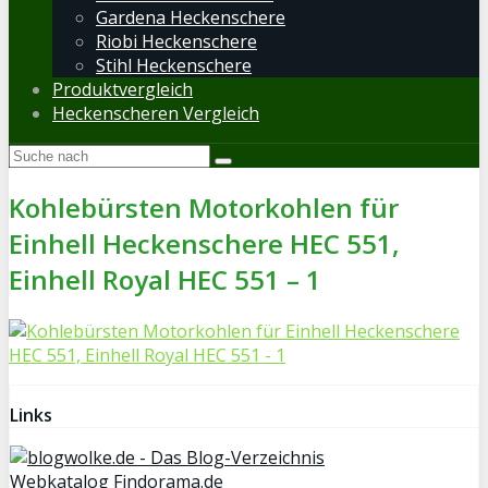
Gardena Heckenschere
Riobi Heckenschere
Stihl Heckenschere
Produktvergleich
Heckenscheren Vergleich
Kohlebürsten Motorkohlen für
Einhell Heckenschere HEC 551,
Einhell Royal HEC 551 – 1
Links
Webkatalog Findorama.de