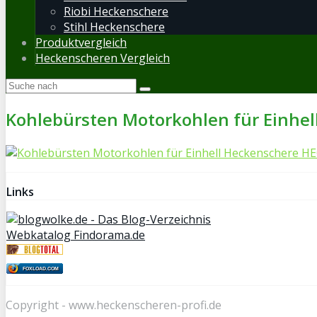
Riobi Heckenschere
Stihl Heckenschere
Produktvergleich
Heckenscheren Vergleich
Kohlebürsten Motorkohlen für Einhell
Links
Webkatalog Findorama.de
FOXLOAD.COM
Copyright - www.heckenscheren-profi.de