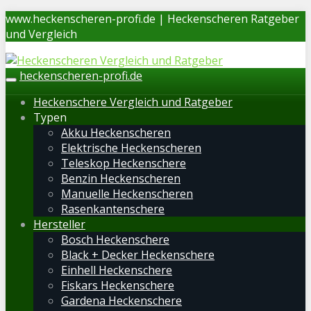
Skip
www.heckenscheren-profi.de | Heckenscheren Ratgeber
to
und Vergleich
main
content
heckenscheren-profi.de
Toggle
navigation
Heckenschere Vergleich und Ratgeber
Typen
Akku Heckenscheren
Elektrische Heckenscheren
Teleskop Heckenschere
Benzin Heckenscheren
Manuelle Heckenscheren
Rasenkantenschere
Hersteller
Bosch Heckenschere
Black + Decker Heckenschere
Einhell Heckenschere
Fiskars Heckenschere
Gardena Heckenschere