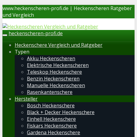
Skip
www.heckenscheren-profi.de | Heckenscheren Ratgeber
to
und Vergleich
main
content
heckenscheren-profi.de
Toggle
navigation
Heckenschere Vergleich und Ratgeber
Typen
Akku Heckenscheren
Elektrische Heckenscheren
Teleskop Heckenschere
Benzin Heckenscheren
Manuelle Heckenscheren
Rasenkantenschere
Hersteller
Bosch Heckenschere
Black + Decker Heckenschere
Einhell Heckenschere
Fiskars Heckenschere
Gardena Heckenschere