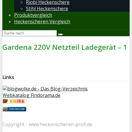
Riobi Heckenschere
Stihl Heckenschere
Produktvergleich
Heckenscheren Vergleich
Gardena 220V Netzteil Ladegerät – 1
Links
Webkatalog Findorama.de
FOXLOAD.COM
Copyright - www.heckenscheren-profi.de