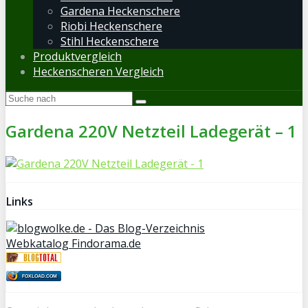
Gardena Heckenschere
Riobi Heckenschere
Stihl Heckenschere
Produktvergleich
Heckenscheren Vergleich
Gardena 220V Netzteil Ladegerät – 1
Links
Webkatalog Findorama.de
FOXLOAD.COM